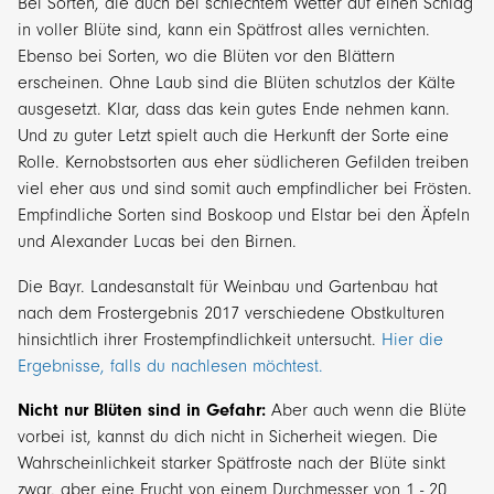
Bei Sorten, die auch bei schlechtem Wetter auf einen Schlag
in voller Blüte sind, kann ein Spätfrost alles vernichten.
Ebenso bei Sorten, wo die Blüten vor den Blättern
erscheinen. Ohne Laub sind die Blüten schutzlos der Kälte
ausgesetzt. Klar, dass das kein gutes Ende nehmen kann.
Und zu guter Letzt spielt auch die Herkunft der Sorte eine
Rolle. Kernobstsorten aus eher südlicheren Gefilden treiben
viel eher aus und sind somit auch empfindlicher bei Frösten.
Empfindliche Sorten sind Boskoop und Elstar bei den Äpfeln
und Alexander Lucas bei den Birnen.
Die Bayr. Landesanstalt für Weinbau und Gartenbau hat
nach dem Frostergebnis 2017 verschiedene Obstkulturen
hinsichtlich ihrer Frostempfindlichkeit untersucht.
Hier die
Ergebnisse, falls du nachlesen möchtest.
Nicht nur Blüten sind in Gefahr:
Aber auch wenn die Blüte
vorbei ist, kannst du dich nicht in Sicherheit wiegen. Die
Wahrscheinlichkeit starker Spätfroste nach der Blüte sinkt
zwar, aber eine Frucht von einem Durchmesser von 1 - 20